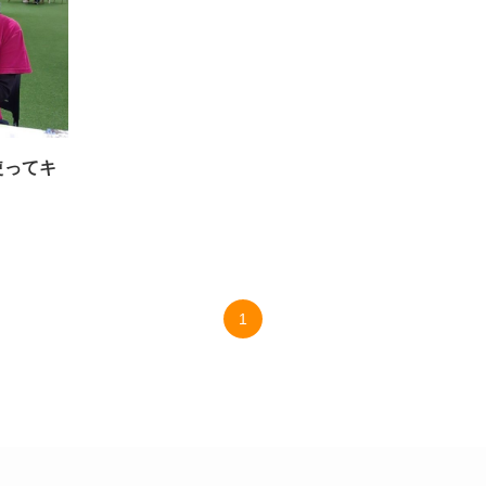
使ってキ
1