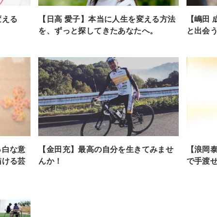
変える
【日高 愛子】本当に人生を変える方法
【嶋田 
を、ずっと探してきたあなたへ。
と出会
っ白な意
【金田充】最高の自分を生きてみませ
【浪岡
描ける芸
んか！
で手渡