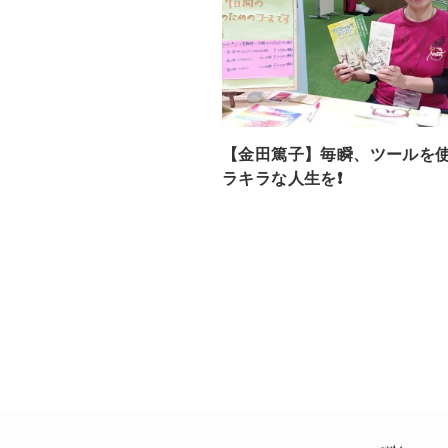
【金田篤子】毎瞬、ツールを
ラキラな人生を❗️