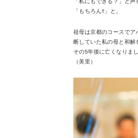
「私にもできる？」と声
「もちろん‼︎」と。
祖母は京都のコースでア
断していた私の母と和解
その5年後に亡くなりま
（美里）