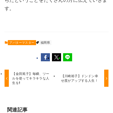
らだということをたくさんの方に伝えていきま
す。
アバターマスター
福岡県
【金田篤子】毎瞬、ツー
【川崎裕子】ドンドン幸
ルを使ってキラキラな人
せ度がアップする人生！
生を❗️
関連記事