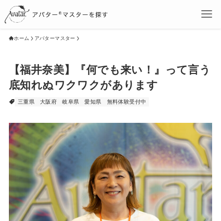
ホーム
アバターマスター
【福井奈美】『何でも来い！』って言う
底知れぬワクワクがあります
三重県
大阪府
岐阜県
愛知県
無料体験受付中