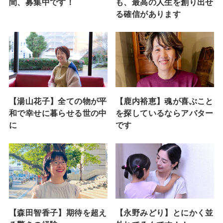
間、募集中です！
も、最高の人生を創り出せ
る確信があります
【湯山花子】全ての物が平
【鹿内裕恵】魂が喜ぶこと
和で幸せに暮らせる世の中
を探しているならアバター
に
です
【森田智香子】期待を超え
【永野みどり】とにかく並